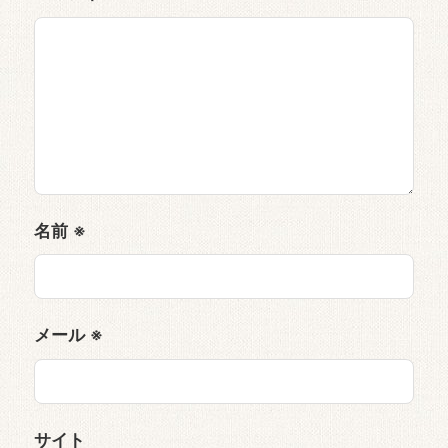
名前
※
メール
※
サイト