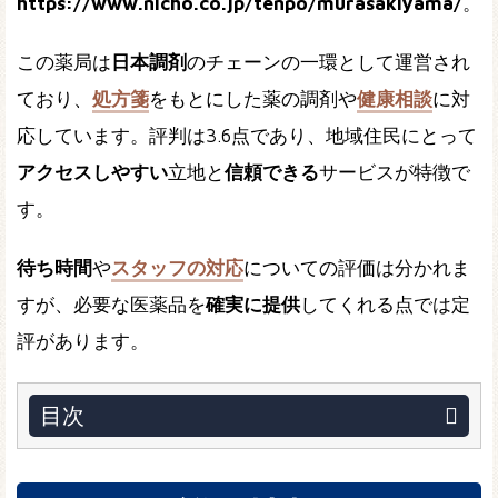
https://www.nicho.co.jp/tenpo/murasakiyama/
。
この薬局は
日本調剤
のチェーンの一環として運営され
ており、
処方箋
をもとにした薬の調剤や
健康相談
に対
応しています。評判は3.6点であり、地域住民にとって
アクセスしやすい
立地と
信頼できる
サービスが特徴で
す。
待ち時間
や
スタッフの対応
についての評価は分かれま
すが、必要な医薬品を
確実に提供
してくれる点では定
評があります。
目次