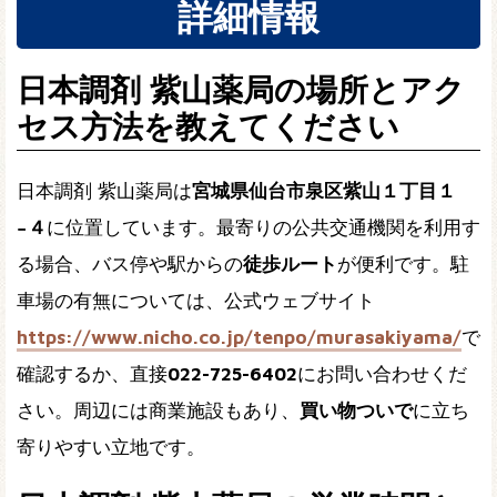
詳細情報
日本調剤 紫山薬局の場所とアク
セス方法を教えてください
日本調剤 紫山薬局は
宮城県仙台市泉区紫山１丁目１
−４
に位置しています。最寄りの公共交通機関を利用す
る場合、バス停や駅からの
徒歩ルート
が便利です。駐
車場の有無については、公式ウェブサイト
https://www.nicho.co.jp/tenpo/murasakiyama/
で
確認するか、直接
022-725-6402
にお問い合わせくだ
さい。周辺には商業施設もあり、
買い物ついで
に立ち
寄りやすい立地です。