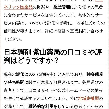
ネリック医薬品
の提案や、
薬歴管理
により個々の患者
に合わせたサービスを提供しています。具体的なサー
ビス内容は、
3.6
という評価を参考に、地域住民からの
信頼性が窺えますが、詳細は店舗へ直接お問い合わせ
ください。
日本調剤 紫山薬局の口コミや評
判はどうですか？
現在の
評価は3.6
（5段階中）とされており、
接客態度
や
待ち時間
に関する意見が散見されます。薬局選びの
参考として、
口コミサイト
や公式ホームページの情報
を併せて確認するとよいでしょう。特に
地域密着型
の
薬局として、
継続的な利用
をしている患者さんからの