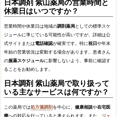
日本調剤 紫山薬局の営業時間と
休業日はいつですか？
営業時間や休業日は地域の
調剤薬局
としての標準スケ
ジュールに準じている可能性が高いですが、詳細は公
式サイトまたは
電話確認
が確実です。特に
祝日
や年末
年始の営業状況は変動する場合があります。患者さん
の
服薬スケジュール
に影響しないよう、事前に確認す
ることをお勧めします。
日本調剤 紫山薬局で取り扱って
いる主なサービスは何ですか？
この薬局では
処方箋調剤
を中心に、
健康相談
や
在宅医
療
への対応を行っていると考えられます。また、
ジェ