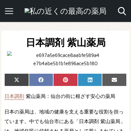
日本調剤 紫山薬局
Share
Share
Share
Share
Share
X
Facebook
Pinterest
LinkedIn
Email
on
on
on
on
on
(Twitter)
日本調剤
紫山薬局：仙台の街に根ざす安心の薬局
日本の薬局は、地域の健康を支える重要な役割を担っ
ています。中でも仙台市にある「日本調剤 紫山薬局」
は、地域住民に信頼される薬局として親しまれていま