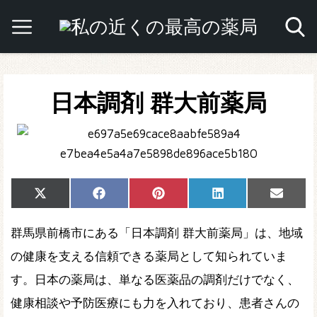
日本調剤 群大前薬局
Share
Share
Share
Share
Share
X
Facebook
Pinterest
LinkedIn
Email
on
on
on
on
on
(Twitter)
群馬県前橋市にある「日本調剤 群大前薬局」は、地域
の健康を支える信頼できる薬局として知られていま
す。日本の薬局は、単なる医薬品の調剤だけでなく、
健康相談や予防医療にも力を入れており、患者さんの