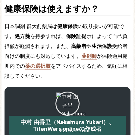
健康保険は使えますか？
日本調剤 群大前薬局は
健康保険
の取り扱いが可能で
す。
処方箋
を持参すれば、
保険証
提示によって自己負
担額が軽減されます。また、
高齢者
や
生活保護
受給者
向けの制度にも対応しています。
薬剤師
が保険適用範
囲内での
薬の選択肢
をアドバイスするため、気軽に相
談してください。
中村 由香里（Nakamura Yukari）、
TitanWars.onlineの作成者