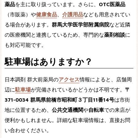
薬品
を主に取り扱っています。さらに、
OTC医薬品
（市販薬）や
健康食品
、
介護用品
なども用意されてい
る場合があります。
群馬大学医学部附属病院
など近隣
の医療機関と連携しているため、専門的な
薬剤相談
に
も対応可能です。
駐車場はありますか？
日本調剤 群大前薬局の
アクセス
情報によると、店舗周
辺に
駐車場
が完備されているかどうかは不明です。
〒
371-0034 群馬県前橋市昭和町３丁目11番14号
は市街
地に位置するため、
公共交通機関
や
自転車
での来店が
便利かもしれません。詳細な駐車場情報は、直接お問
い合わせください。