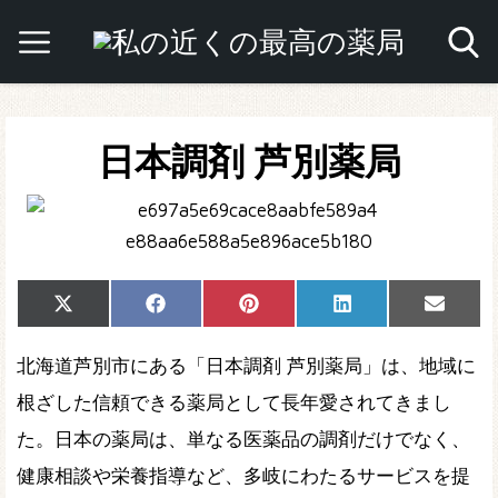
日本調剤 芦別薬局
Share
Share
Share
Share
Share
X
Facebook
Pinterest
LinkedIn
Email
on
on
on
on
on
(Twitter)
北海道芦別市にある「日本調剤 芦別薬局」は、地域に
根ざした信頼できる薬局として長年愛されてきまし
た。日本の薬局は、単なる医薬品の調剤だけでなく、
健康相談や栄養指導など、多岐にわたるサービスを提