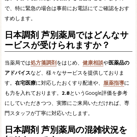
で、特に緊急の場合は事前にお電話にてご確認をおす
すめします。
日本調剤 芦別薬局ではどんなサ
ービスが受けられますか？
当薬局では
処方箋調剤
をはじめ、
健康相談
や
医薬品の
アドバイス
など、様々なサービスを提供しておりま
す。
在宅医療
に対応したおくすり配達や、
服薬指導
に
も力を入れております。
2.8
というGoogle評価を参考
にしていただきつつ、実際にご来局いただければ、専
門スタッフが丁寧に対応いたします。
日本調剤 芦別薬局の混雑状況を