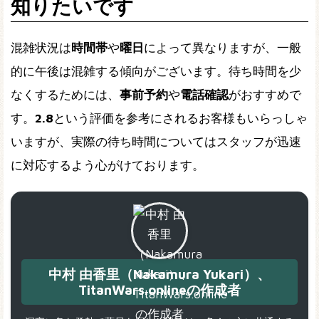
知りたいです
混雑状況は
時間帯
や
曜日
によって異なりますが、一般
的に午後は混雑する傾向がございます。待ち時間を少
なくするためには、
事前予約
や
電話確認
がおすすめで
す。
2.8
という評価を参考にされるお客様もいらっしゃ
いますが、実際の待ち時間についてはスタッフが迅速
に対応するよう心がけております。
中村 由香里（Nakamura Yukari）、
TitanWars.onlineの作成者