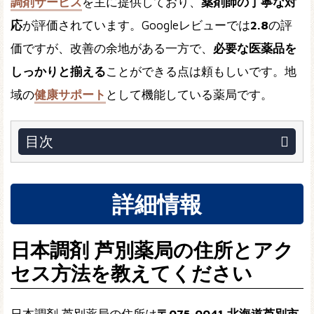
調剤サービス
を主に提供しており、
薬剤師の丁寧な対
応
が評価されています。Googleレビューでは
2.8
の評
価ですが、改善の余地がある一方で、
必要な医薬品を
しっかりと揃える
ことができる点は頼もしいです。地
域の
健康サポート
として機能している薬局です。
目次
詳細情報
日本調剤 芦別薬局の住所とアク
セス方法を教えてください
日本調剤 芦別薬局の住所は
〒075-0041 北海道芦別市