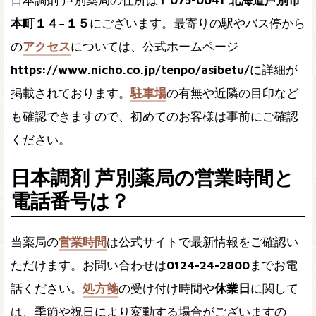
本町１４−１５
にございます。最寄りの駅やバス停から
の
アクセス
については、公式ホームページ
https://www.nicho.co.jp/tenpo/asibetu/
に詳細が
掲載されております。
駐車場
の有無や近隣の目印など
も確認できますので、初めてのお客様は事前にご確認
ください。
日本調剤 芦別薬局の営業時間と
電話番号は？
当薬局の
営業時間
は公式サイトで最新情報をご確認い
ただけます。お問い合わせは
0124-24-2800
までお電
話ください。
処方箋
の受け付け時間や
休業日
に関して
は、季節や祝日により変動する場合がございますの