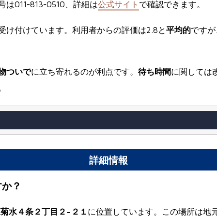
1-813-0510、詳細は
公式サイト
で確認できます。
受け付けています。利用者からの評価は2.8と
平均的
ですが
物ついで
に立ち寄れるのが利点です。
待ち時間
に関しては
。
詳細情報
すか？
菊水４条２丁目２−２１
に位置しています。この場所は地