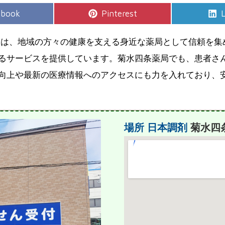
e
Share
S
ebook
Pinterest
L
on
」は、地域の方々の健康を支える身近な薬局として信頼を集
るサービスを提供しています。菊水四条薬局でも、患者さ
向上や最新の医療情報へのアクセスにも力を入れており、
場所
日本調剤
菊水四