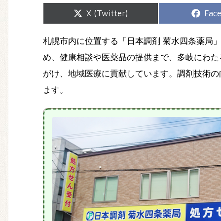
Share
Shar
X (Twitter)
Fac
on
on
札幌市内に位置する「日本調剤 菊水四条薬局
め、健康相談や医薬品の提供まで、多岐にわた
がけ、地域医療に貢献しています。調剤技術の
ます。