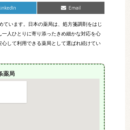
hare
Share
inkedIn
Email
on
on
めています。日本の薬局は、処方箋調剤をはじ
ん一人ひとりに寄り添ったきめ細かな対応を心
安心して利用できる薬局として選ばれ続けてい
条薬局