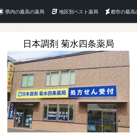
県内の最高の薬局
地区別ベスト薬局
都市の最高
日本調剤 菊水四条薬局