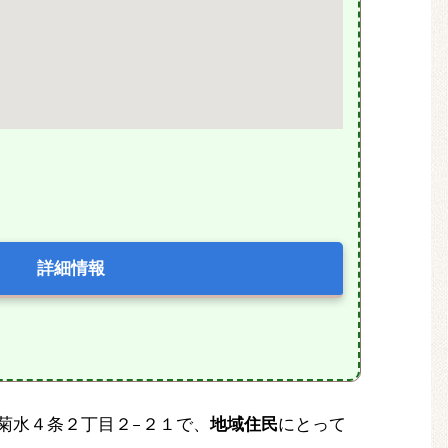
詳細情報
区菊水４条２丁目２−２１で、
地域住民
にとって