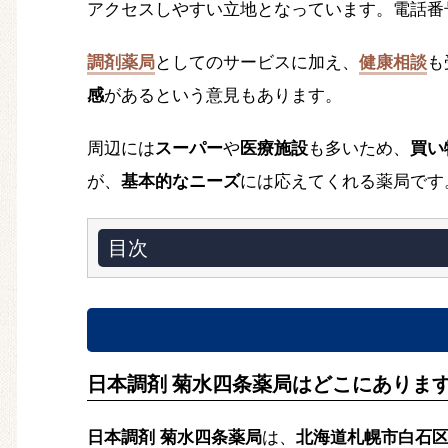
アクセスしやすい立地となっています。電話番号は01
調剤薬局
としてのサービスに加え、
健康相談
も
感
があるという意見もあります。
周辺には
スーパー
や
医療施設
も多いため、
買い
が、
基本的なニーズ
には応えてくれる薬局です
目次
日本調剤 菊水四条薬局はどこにありま
日本調剤 菊水四条薬局
は、
北海道札幌市白石区