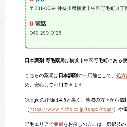
〒231-0064 神奈川県横浜市中区野毛町３丁
電話
045-250-0128
日本調剤 野毛薬局
は横浜市中区野毛町にある
こちらの薬局は
日本調剤
の一店舗として、
処方
め、安心して利用できます。
Googleの評価は
4.3
と高く、地域の方々から信
（
https://www.nicho.co.jp/tenpo/noge/
）や
野毛エリアで
薬局
をお探しの方には、選択肢の