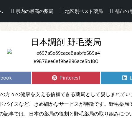
ム
県内の最高の薬局
地区別ベスト薬局
都市の
日本調剤 野毛薬局
e
Share
S
ebook
Pinterest
L
on
域の方々の健康を支える信頼できる薬局として親しまれてい
ドバイスなど、きめ細かなサービスが特徴です。野毛薬局
の記事では、日本の薬局の役割と野毛薬局の取り組みにつ