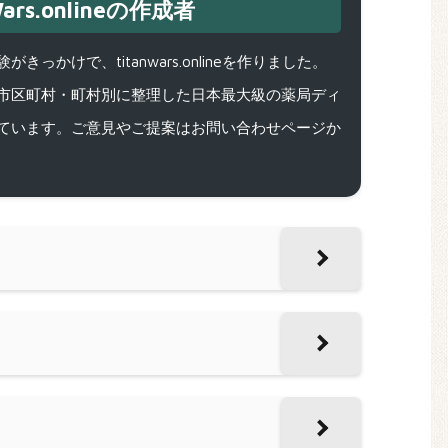
ars.onlineの作成者
で、titanwars.onlineを作りました。
市区町村・町村別に整理した日本最大級の薬局ディ
ています。ご意見やご提案はお問い合わせページか