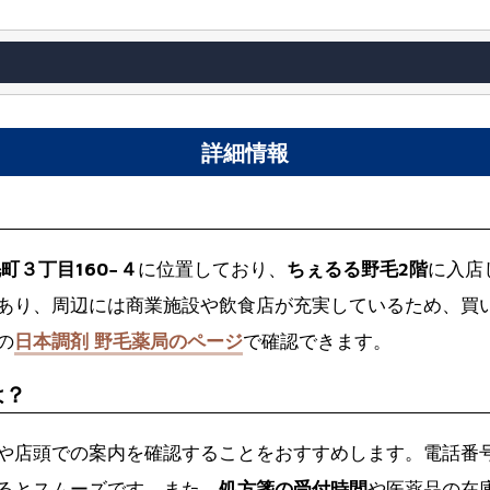
詳細情報
？
町３丁目160−４
に位置しており、
ちぇるる野毛2階
に入店
あり、周辺には商業施設や飲食店が充実しているため、買
の
日本調剤 野毛薬局のページ
で確認できます。
は？
や店頭での案内を確認することをおすすめします。電話番
るとスムーズです。また、
処方箋の受付時間
や医薬品の在