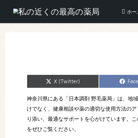
ホー
Share
Shar
X (Twitter)
Fac
on
on
神奈川県にある「日本調剤 野毛薬局」は、地
けでなく、健康相談や薬の適切な使用方法のア
り添い、最適なサポートを心がけています。こ
をぜひご覧ください。