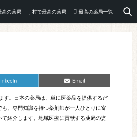
最高の薬局
村で最高の薬局
最高の薬局一覧
hare
Share
inkedIn
Email
on
on
ます。日本の薬局は、単に医薬品を提供するだ
でも、専門知識を持つ薬剤師が一人ひとりに寄
いて紹介します。地域医療に貢献する薬局の姿