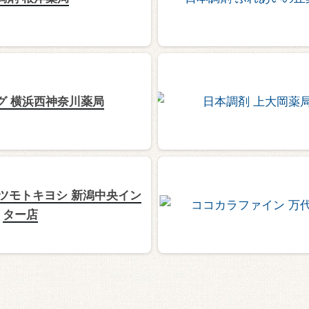
グ 横浜西神奈川薬局
ツモトキヨシ 新潟中央イン
ター店