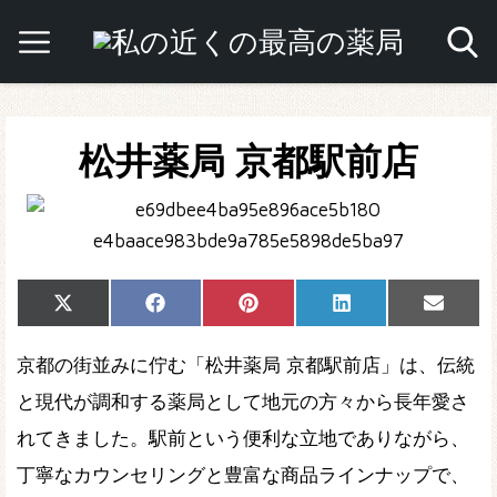
松井薬局 京都駅前店
Share
Share
Share
Share
Share
X
Facebook
Pinterest
LinkedIn
Email
on
on
on
on
on
(Twitter)
京都の街並みに佇む「松井薬局 京都駅前店」は、伝統
と現代が調和する薬局として地元の方々から長年愛さ
れてきました。駅前という便利な立地でありながら、
丁寧なカウンセリングと豊富な商品ラインナップで、