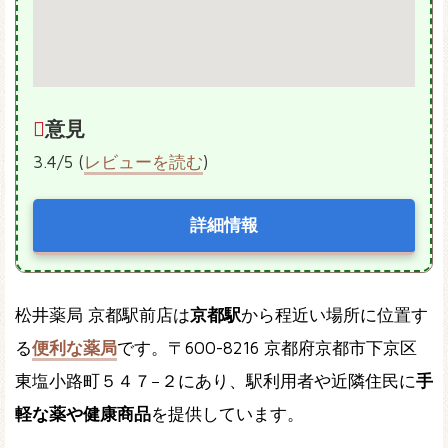
意見
3.4/5 (
レビューを読む
)
詳細情報
松井薬局 京都駅前店は
京都駅
から程近い場所に位置す
る
便利な薬局
です。〒600-8216 京都府京都市下京区
東塩小路町５４７−２にあり、駅利用者や近隣住民に
手
軽な薬や健康商品
を提供しています。