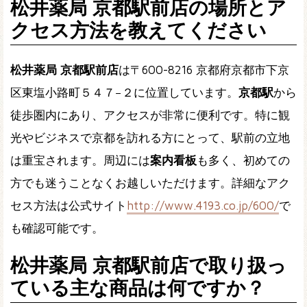
松井薬局 京都駅前店の場所とア
クセス方法を教えてください
松井薬局 京都駅前店
は〒600-8216 京都府京都市下京
区東塩小路町５４７−２に位置しています。
京都駅
から
徒歩圏内にあり、アクセスが非常に便利です。特に観
光やビジネスで京都を訪れる方にとって、駅前の立地
は重宝されます。周辺には
案内看板
も多く、初めての
方でも迷うことなくお越しいただけます。詳細なアク
セス方法は公式サイト
http://www.4193.co.jp/600/
で
も確認可能です。
松井薬局 京都駅前店で取り扱っ
ている主な商品は何ですか？