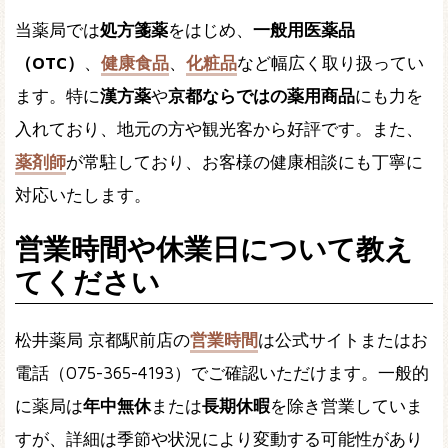
当薬局では
処方箋薬
をはじめ、
一般用医薬品
（OTC）
、
健康食品
、
化粧品
など幅広く取り扱ってい
ます。特に
漢方薬
や
京都ならではの薬用商品
にも力を
入れており、地元の方や観光客から好評です。また、
薬剤師
が常駐しており、お客様の健康相談にも丁寧に
対応いたします。
営業時間や休業日について教え
てください
松井薬局 京都駅前店の
営業時間
は公式サイトまたはお
電話（075-365-4193）でご確認いただけます。一般的
に薬局は
年中無休
または
長期休暇
を除き営業していま
すが、詳細は季節や状況により変動する可能性があり