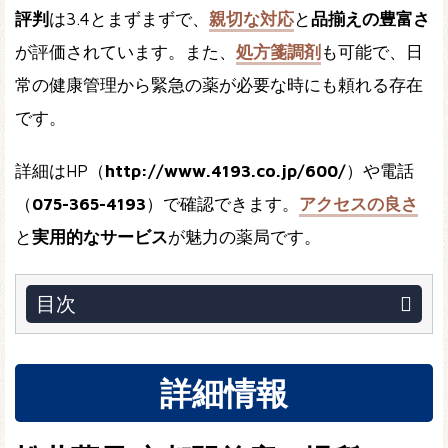
評判
は3.4とまずまずで、
親切な対応
と
品揃えの豊富さ
が評価されています。また、
処方箋調剤
も可能で、日
常の健康管理から緊急の薬が必要な時にも頼れる存在
です。
詳細はHP（
http://www.4193.co.jp/600/
）や電話
（
075-365-4193
）で確認できます。
アクセスの良さ
と
実用的なサービス
が魅力の薬局です。
目次
詳細情報