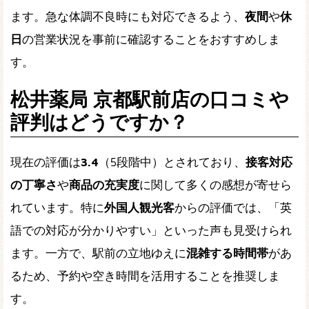
ます。急な体調不良時にも対応できるよう、
夜間
や
休
日
の営業状況を事前に確認することをおすすめしま
す。
松井薬局 京都駅前店の口コミや
評判はどうですか？
現在の評価は
3.4
（5段階中）とされており、
接客対応
の丁寧さ
や
商品の充実度
に関して多くの感想が寄せら
れています。特に
外国人観光客
からの評価では、「英
語での対応が分かりやすい」といった声も見受けられ
ます。一方で、駅前の立地ゆえに
混雑する時間帯
があ
るため、予約や空き時間を活用することを推奨しま
す。