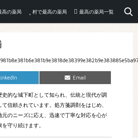
最高の薬局
村で最高の薬局
最高の薬局一覧
舗
hare
Share
inkedIn
Email
on
on
歴史的な城下町として知られ、伝統と現代が調
して信頼されています。処方箋調剤をはじめ、
地元のニーズに応え、迅速で丁寧な対応を心が
康を守り続けます。