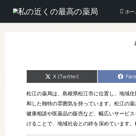
ホー
Share
Shar
X (Twitter)
Fac
on
on
松江の薬局は、島根県松江市に位置し、地域住
和した独特の雰囲気を持っています。松江の薬
健康相談や医薬品の販売など、幅広いサービス
けることで、地域社会との絆を深めています。