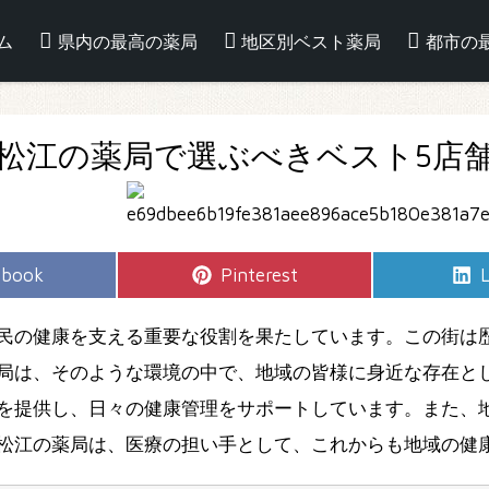
ム
県内の最高の薬局
地区別ベスト薬局
都市の
松江の薬局で選ぶべきベスト5店
e
Share
S
ebook
Pinterest
L
on
民の健康を支える重要な役割を果たしています。この街は
局は、そのような環境の中で、地域の皆様に身近な存在と
を提供し、日々の健康管理をサポートしています。また、
松江の薬局は、医療の担い手として、これからも地域の健