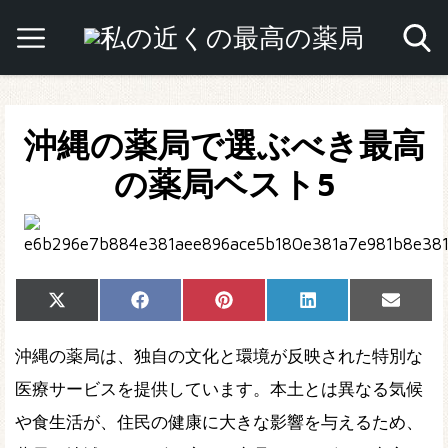
沖縄の薬局で選ぶべき最高
の薬局ベスト5
Share
Share
Share
Share
Share
X
Facebook
Pinterest
LinkedIn
Email
on
on
on
on
on
(Twitter)
沖縄の薬局は、独自の文化と環境が反映された特別な
医療サービスを提供しています。本土とは異なる気候
や食生活が、住民の健康に大きな影響を与えるため、