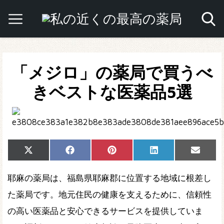
「メジロ」の薬局で買うべ
きベストな医薬品5選
Share
Share
Share
Share
Share
X
Facebook
Pinterest
LinkedIn
Email
on
on
on
on
on
(Twitter)
耶麻の薬局は、福島県耶麻郡に位置する地域に根差し
た薬局です。地元住民の健康を支えるために、信頼性
の高い医薬品と安心できるサービスを提供していま