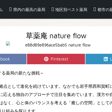
ム
県内の最高の薬局
地区別ベスト薬局
都市の
草薬庵 nature flow
e
Share
S
ebook
Pinterest
L
on
調和する薬局の新たな挑戦～
として進化を続けています。なかでも岩手県西和賀町に位置する
に応える独自のアプローチで注目を集めています。漢方や
はなく、心と体のバランスを考える「癒しの空間」として
」の取り組みを探ります。