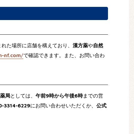
まれた場所に店舗を構えており、
漢方薬
や
自然
n-nf.com/
で確認できます。また、お問い合わ
薬局
としては、
午前9時から午後6時
までの営
0-3314-6229
にお問い合わせいただくか、
公式