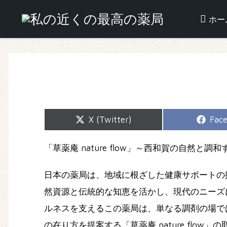
ホー
Share
Shar
X (Twitter)
Fac
on
on
「草薬庵 nature flow」～西和賀の自然と
日本の薬局は、地域に根ざした健康サポートの拠点
然資源と伝統的な知恵を活かし、現代のニーズ
ルネスを支えるこの薬局は、単なる調剤の場で
の在り方を提案する「草薬庵 nature flow