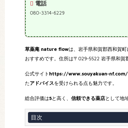
電話
080-3314-6229
草薬庵 nature flow
は、岩手県和賀郡西和賀町
おすすめです。住所は〒029-5522 岩手県和賀
公式サイト
https://www.souyakuan-nf.com/
た
アドバイス
を受けられる点も魅力です。
総合評価は
5
と高く、
信頼できる薬店
として地
目次