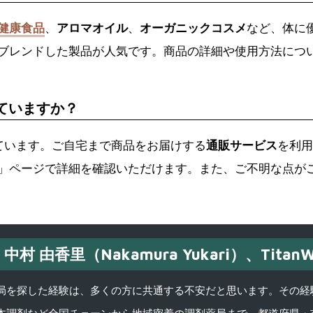
健康食品
、
アロマオイル
、
オーガニックコスメ
など、体に
ブレンドした製品が人気です。商品の詳細や使用方法につ
応していますか？
ています。ご自宅まで商品をお届けする
通販サービス
を利用
」ページで詳細を確認いただけます。また、ご不明な点が
中村 由香里（Nakamura Yukari）、TitanW
を探した経験は、多くの方に共通する不安だと思います。その経験がきっかけ
本調剤など全国チェーンから地域密着の調剤薬局まで、都道府県・