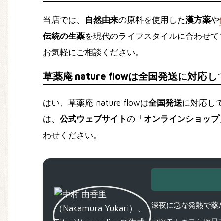
当店では、
自然由来
の原料を使用した
漢方薬
や
伝統の生薬
を現代のライフスタイルに合わせて
お気軽にご相談ください。
草薬庵 nature flowは全国発送に対
はい、草薬庵 nature flowは
全国発送
に対応し
は、
公式ウェブサイト
の「
オンラインショップ
わせください。
深夜に急な発熱で薬局
マツモトキヨシや日