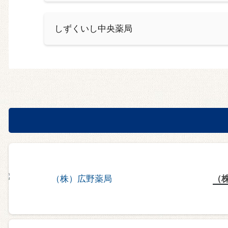
しずくいし中央薬局
（