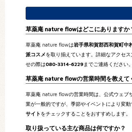
草薬庵 nature flowはどこにありますか
草薬庵 nature flowは
岩手県和賀郡西和賀町中村
派コスメ
を取り揃えています。詳細なアクセス
せの際は
080-3314-6229
までご連絡ください
草薬庵 nature flowの営業時間を教え
草薬庵 nature flowの営業時間は、公式
業が一般的ですが、季節やイベントにより変動
サイト
をチェックすることをおすすめします。
取り扱っている主な商品は何ですか？