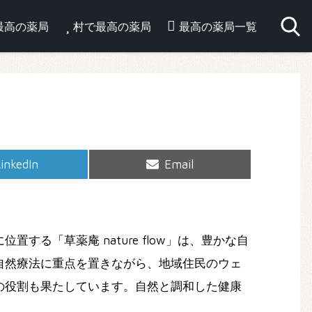
最高の薬局
村で最高の薬局
最高の薬局一覧
hare
Share
inkedIn
Email
on
on
「草薬庵 nature flow」は、豊かな自
自然療法に重点を置きながら、地域住民のウェ
の役割も果たしています。自然と調和した健康