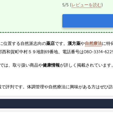
5/5 (
レビューを読む
)
に位置する自然派志向の
薬店
です。
漢方薬
や
自然療法
に特
郡西和賀町中村５９地割69番地、電話番号は080-3314-62
では、取り扱い商品や
健康情報
が詳しく掲載されています
域で評判です。体調管理や自然療法に興味がある方はぜひ訪