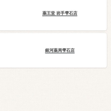
薬王堂 岩手雫石店
銀河薬局雫石店