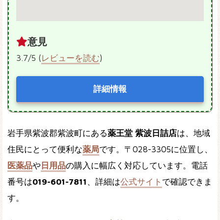
意見
3.7/5 (
レビューを読む
)
詳細情報
岩手県紫波郡紫波町にある
薬王堂 紫波日詰店
は、地域
住民にとって便利な
薬局
です。〒028-3305に位置し、
医薬品
や
日用品
の購入に幅広く対応しています。電話
番号は
019-601-7811
、詳細は
公式サイト
で確認できま
す。