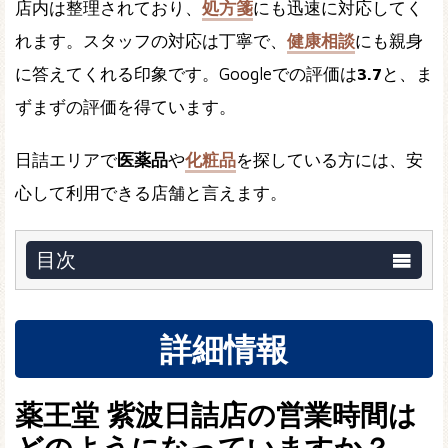
店内は整理されており、
処方箋
にも迅速に対応してく
れます。スタッフの対応は丁寧で、
健康相談
にも親身
に答えてくれる印象です。Googleでの評価は
3.7
と、ま
ずまずの評価を得ています。
日詰エリアで
医薬品
や
化粧品
を探している方には、安
心して利用できる店舗と言えます。
目次
詳細情報
薬王堂 紫波日詰店の営業時間は
どのようになっていますか？