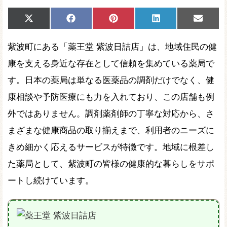
Share
Share
Share
Share
Share
X
Facebook
Pinterest
LinkedIn
Email
on
on
on
on
on
(Twitter)
紫波町にある「薬王堂 紫波日詰店」は、地域住民の健
康を支える身近な存在として信頼を集めている薬局で
す。日本の薬局は単なる医薬品の調剤だけでなく、健
康相談や予防医療にも力を入れており、この店舗も例
外ではありません。調剤薬剤師の丁寧な対応から、さ
まざまな健康商品の取り揃えまで、利用者のニーズに
きめ細かく応えるサービスが特徴です。地域に根差し
た薬局として、紫波町の皆様の健康的な暮らしをサポ
ートし続けています。