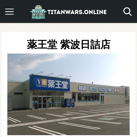
薬王堂 紫波日詰店