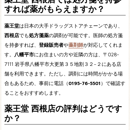
すれば薬がもらえますか？
薬王堂
は日本の大手ドラッグストアチェーンであり、
西根店
でも
処方箋薬
の調剤が可能です。医師の処方箋
を持参すれば、
登録販売者
や
薬剤師
が対応してくれま
す。
八幡平市
にお住まいの方や近隣の方は、〒028-
7111 岩手県八幡平市大更第３５地割３２−２にある店
舗を利用できます。ただし、調剤には時間がかかる場
合もあるため、事前に電話（
0195-76-5501
）で確認す
ることをおすすめします。
薬王堂 西根店の評判はどうです
か？