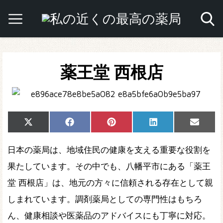
薬王堂 西根店
Share
Share
Share
Share
Share
X
Facebook
Pinterest
LinkedIn
Email
on
on
on
on
on
(Twitter)
日本の薬局は、地域住民の健康を支える重要な役割を
果たしています。その中でも、八幡平市にある「薬王
堂 西根店」は、地元の方々に信頼される存在として親
しまれています。調剤薬局としての専門性はもちろ
ん、健康相談や医薬品のアドバイスにも丁寧に対応。