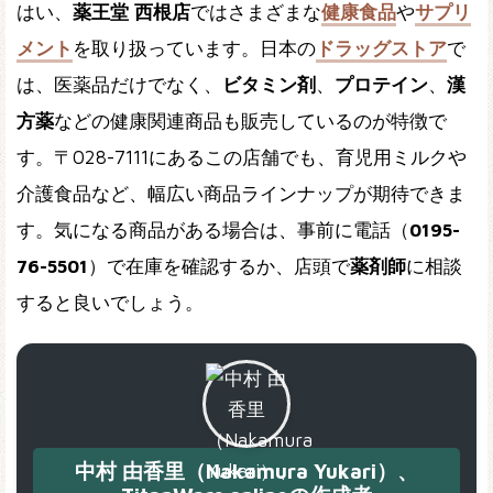
はい、
薬王堂 西根店
ではさまざまな
健康食品
や
サプリ
メント
を取り扱っています。日本の
ドラッグストア
で
は、医薬品だけでなく、
ビタミン剤
、
プロテイン
、
漢
方薬
などの健康関連商品も販売しているのが特徴で
す。〒028-7111にあるこの店舗でも、育児用ミルクや
介護食品など、幅広い商品ラインナップが期待できま
す。気になる商品がある場合は、事前に電話（
0195-
76-5501
）で在庫を確認するか、店頭で
薬剤師
に相談
すると良いでしょう。
中村 由香里（Nakamura Yukari）、