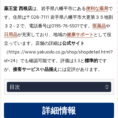
薬王堂 西根店
は、岩手県八幡平市にある
便利な薬局
で
す。住所は〒028-7111 岩手県八幡平市大更第３５地割
３２−２で、電話番号は0195-76-5501です。
医薬品
や
日用品
が充実しており、地域の
健康サポート
として役
立っています。店舗の詳細は
公式サイト
（https://www.yakuodo.co.jp/shop/shopdetail.html?
id=24）でも確認可能です。評価は3.3と
標準的
です
が、
接客サービス
や
品揃え
には定評があります。
目次
詳細情報