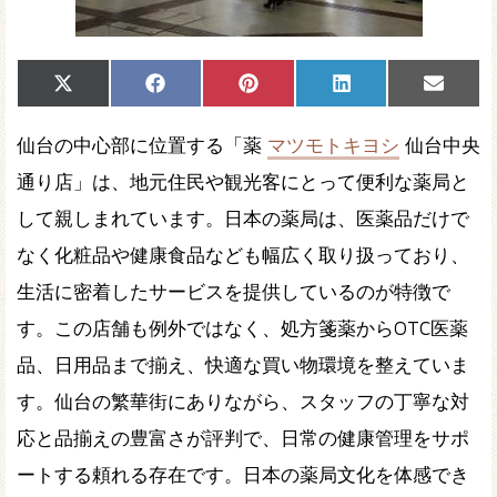
Share
Share
Share
Share
Share
X
Facebook
Pinterest
LinkedIn
Email
on
on
on
on
on
(Twitter)
仙台の中心部に位置する「薬
マツモトキヨシ
仙台中央
通り店」は、地元住民や観光客にとって便利な薬局と
して親しまれています。日本の薬局は、医薬品だけで
なく化粧品や健康食品なども幅広く取り扱っており、
生活に密着したサービスを提供しているのが特徴で
す。この店舗も例外ではなく、処方箋薬からOTC医薬
品、日用品まで揃え、快適な買い物環境を整えていま
す。仙台の繁華街にありながら、スタッフの丁寧な対
応と品揃えの豊富さが評判で、日常の健康管理をサポ
ートする頼れる存在です。日本の薬局文化を体感でき