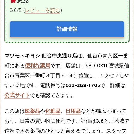
意見
3.6/5 (
レビューを読む
)
詳細情報
マツモトキヨシ 仙台中央通り店
は、仙台市青葉区一番
町にある
便利な薬局
です。店舗は〒980-0811 宮城県仙
台市青葉区一番町３丁目６−４に位置し、アクセスしや
すい立地です。電話番号は
022-268-1705
で、詳細は
公式サイト
でも確認できます。
この店は
医薬品
や
化粧品
、
日用品
などが幅広く揃って
おり、日常の買い物に便利です。評価は
3.6
と、地域で
信頼できる薬局のひとつと言えるでしょう。スタッフ