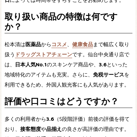
日
によっては時間帯をずらすことをお勧めします。
取り扱い商品の特徴は何です
か？
松本清は
医薬品
から
コスメ
、
健康食品
まで幅広く取り
扱う
ドラッグストアチェーン
です。仙台中央通り店で
は、
日本人気No.1
のスキンケア商品や、
3.6
といった
地域特化のアイテムも充実。さらに、
免税サービス
を
利用できるため、外国人観光客にも人気があります。
評価や口コミはどうですか？
多くの利用者から
3.6
（5段階評価）前後の評価を得て
おり、
接客態度
や
品揃え
の良さが高評価の理由です。