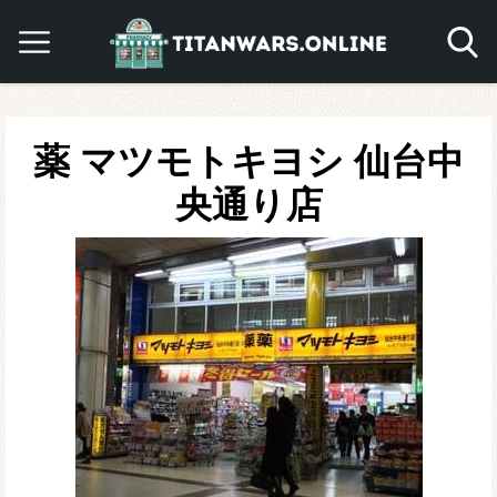
薬 マツモトキヨシ 仙台中
央通り店