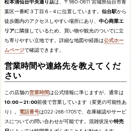
松本清仙台中央通り店
は、〒980-0811 宮城県仙台市青
葉区一番町３丁目６−４に位置しています。
仙台駅
から
徒歩圏内のアクセスしやすい場所にあり、
中心商業エ
リア
に隣接しているため、買い物や観光のついでに立
ち寄りやすい立地です。詳細な地図や経路は
公式ホー
ムページ
で確認できます。
営業時間や連絡先を教えてくだ
さい
この店舗の
営業時間
は公式情報に準じますが、通常は
10:00～21:00
前後で営業しています（変更の可能性あ
り）。
電話番号
は022-268-1705で、在庫確認やサービ
スについての問い合わせが可能です。混雑状況や
特売