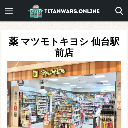
薬 マツモトキヨシ 仙台駅
前店