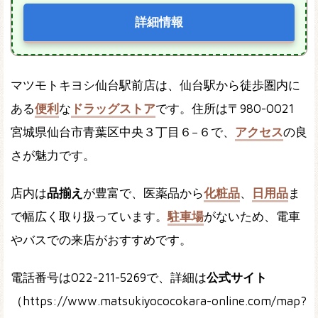
詳細情報
マツモトキヨシ仙台駅前店は、仙台駅から徒歩圏内に
ある
便利
な
ドラッグストア
です。住所は〒980-0021
宮城県仙台市青葉区中央３丁目６−６で、
アクセス
の良
さが魅力です。
店内は
品揃え
が豊富で、医薬品から
化粧品
、
日用品
ま
で幅広く取り扱っています。
駐車場
がないため、電車
やバスでの来店がおすすめです。
電話番号は022-211-5269で、詳細は
公式サイト
（https://www.matsukiyococokara-online.com/map?