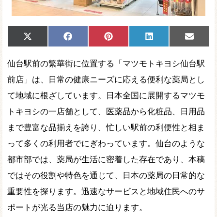
Share
Share
Share
Share
Share
X
Facebook
Pinterest
LinkedIn
Email
on
on
on
on
on
(Twitter)
仙台駅前の繁華街に位置する「マツモトキヨシ仙台駅
前店」は、日常の健康ニーズに応える便利な薬局とし
て地域に根ざしています。日本全国に展開するマツモ
トキヨシの一店舗として、医薬品から化粧品、日用品
まで豊富な品揃えを誇り、忙しい駅前の利便性と相ま
って多くの利用者でにぎわっています。仙台のような
都市部では、薬局が生活に密着した存在であり、本稿
ではその役割や特色を通じて、日本の薬局の日常的な
重要性を探ります。迅速なサービスと地域住民へのサ
ポートが光る当店の魅力に迫ります。