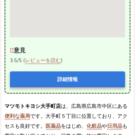
意見
3.5/5 (
レビューを読む
)
詳細情報
マツモトキヨシ大手町店
は、広島県広島市中区にある
便利な薬局
です。大手町５丁目に位置しており、アク
セスも良好です。
医薬品
をはじめ、
化粧品
や
日用品
も