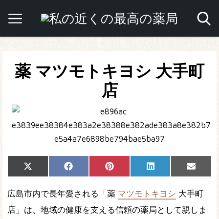
薬 マツモトキヨシ 大手町
店
Share
Share
Share
Share
Share
X
Facebook
Pinterest
LinkedIn
Email
on
on
on
on
on
(Twitter)
広島市内で長年愛される「薬
マツモトキヨシ
大手町
店」は、地域の健康を支える信頼の薬局として親しま