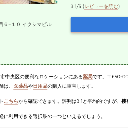
3.1/5 (
レビューを読む
)
丁目６−１０ イクシマビル
戸市中央区の便利なロケーションにある
薬局
です。〒650-0
舗は、
医薬品
や
日用品
の購入に重宝します。
ト
こちら
から確認できます。評判は3.1と平均的ですが、
接
軽に利用できる選択肢の一つといえるでしょう。