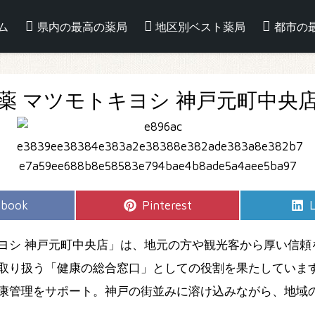
ム
県内の最高の薬局
地区別ベスト薬局
都市の
薬 マツモトキヨシ 神戸元町中央
e
Share
S
ebook
Pinterest
L
on
ヨシ 神戸元町中央店」は、地元の方や観光客から厚い信頼
取り扱う「健康の総合窓口」としての役割を果たしていま
康管理をサポート。神戸の街並みに溶け込みながら、地域