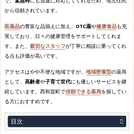
で、
緊急時
にも迅速に対応してくれるため、地元住民
から信頼されています。
医薬品
の豊富な品揃えに加え、
OTC薬
や
健康食品
も充
実しており、日々の健康管理をサポートしてくれま
す。また、
親切なスタッフ
が丁寧に相談に乗ってくれ
る点も評価が高いです。
アクセスはやや不便な地域ですが、
地域密着型
の薬局
として、
高齢者
や
子育て世代
にも優しいサービスを継
続しています。西和賀町で
信頼できる薬局
を探してい
る方におすすめです。
目次