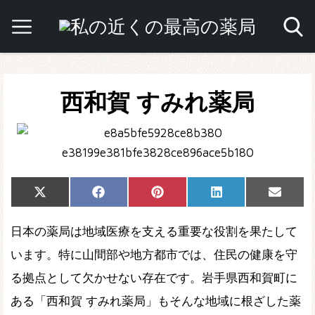
西和賀 すみれ薬局
Share
Share
Share
Share
Share
X
Facebook
Pinterest
LinkedIn
Email
on
on
on
on
on
(Twitter)
日本の薬局は地域医療を支える重要な役割を果たして
います。特に山間部や地方都市では、住民の健康を守
る拠点として欠かせない存在です。岩手県西和賀町に
ある「西和賀 すみれ薬局」もそんな地域に根ざした薬