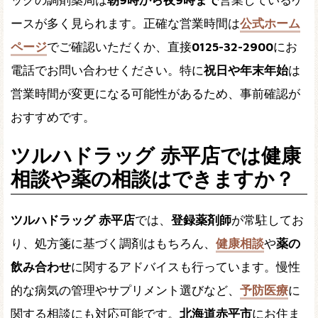
ッグの調剤薬局は
朝9時から夜9時まで
営業しているケ
ースが多く見られます。正確な営業時間は
公式ホーム
ページ
でご確認いただくか、直接
0125-32-2900
にお
電話でお問い合わせください。特に
祝日や年末年始
は
営業時間が変更になる可能性があるため、事前確認が
おすすめです。
ツルハドラッグ 赤平店では健康
相談や薬の相談はできますか？
ツルハドラッグ 赤平店
では、
登録薬剤師
が常駐してお
り、処方箋に基づく調剤はもちろん、
健康相談
や
薬の
飲み合わせ
に関するアドバイスも行っています。慢性
的な病気の管理やサプリメント選びなど、
予防医療
に
関する相談にも対応可能です。
北海道赤平市
にお住ま