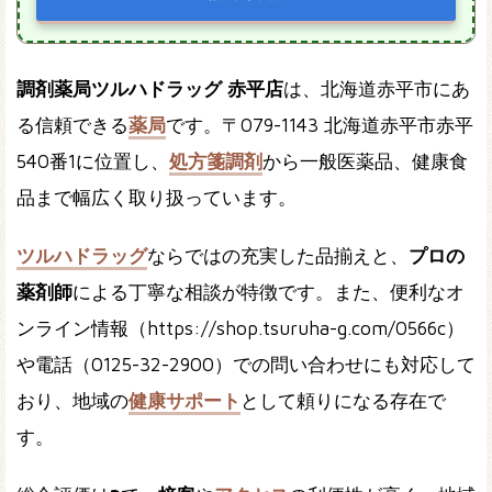
調剤薬局ツルハドラッグ 赤平店
は、北海道赤平市にあ
る信頼できる
薬局
です。〒079-1143 北海道赤平市赤平
540番1に位置し、
処方箋調剤
から一般医薬品、健康食
品まで幅広く取り扱っています。
ツルハドラッグ
ならではの充実した品揃えと、
プロの
薬剤師
による丁寧な相談が特徴です。また、便利なオ
ンライン情報（https://shop.tsuruha-g.com/0566c）
や電話（0125-32-2900）での問い合わせにも対応して
おり、地域の
健康サポート
として頼りになる存在で
す。