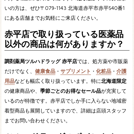
いの方は、ぜひ〒079-1143 北海道赤平市赤平540番1
にある店舗までお気軽にご来店ください。
赤平店で取り扱っている医薬品
以外の商品は何がありますか？
調剤薬局ツルハドラッグ 赤平店
では、処方薬や市販薬
だけでなく、
健康食品
・
サプリメント
・
化粧品
・
介護
用品
なども幅広く取り扱っています。特に
北海道限定
の健康商品や、
季節ごとのお得なセール品
が充実して
いるのが特徴です。赤平店でしか手に入らない地域密
着型商品も展開していますので、詳細は店頭スタッフ
までお問い合わせください。