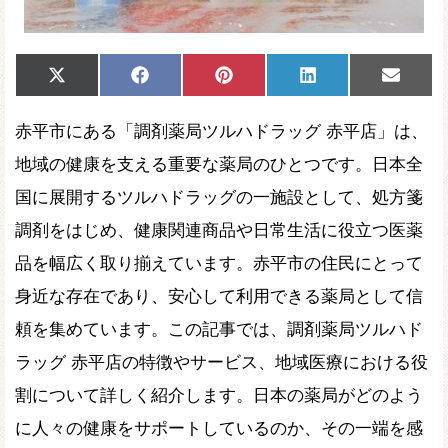
Share
Share
Share
Share
Share
X
Facebook
Pinterest
LinkedIn
Email
on
on
on
on
on
(Twitter)
赤平市にある「調剤薬局ツルハドラッグ 赤平店」は、
地域の健康を支える重要な薬局のひとつです。日本全
国に展開するツルハドラッグの一施設として、処方箋
調剤をはじめ、健康関連商品や日常生活に役立つ医薬
品を幅広く取り揃えています。赤平市の住民にとって
身近な存在であり、安心して利用できる薬局として信
頼を集めています。この記事では、調剤薬局ツルハド
ラッグ 赤平店の特徴やサービス、地域医療における役
割について詳しく紹介します。日本の薬局がどのよう
に人々の健康をサポートしているのか、その一端を感