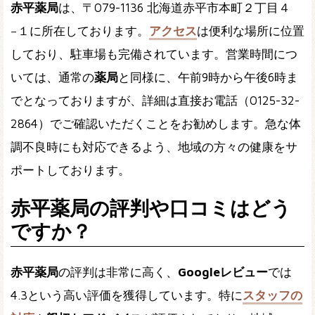
赤平薬局
は、〒079-1136 北海道赤平市本町２丁目４
−１に所在しております。
アクセス
は便利な場所に位置
しており、駐車場も完備されています。営業時間につ
いては、通常の
薬局
と同様に、午前9時から午後6時ま
でとなっておりますが、詳細は直接お電話（0125-32-
2864）でご確認いただくことをお勧めします。急な体
調不良時にも対応できるよう、地域の方々の健康をサ
ポートしております。
赤平薬局の評判や口コミはどう
ですか？
赤平薬局
の評判は非常に高く、
Googleレビュー
では
4.3という高い評価を獲得しています。特に
スタッフの