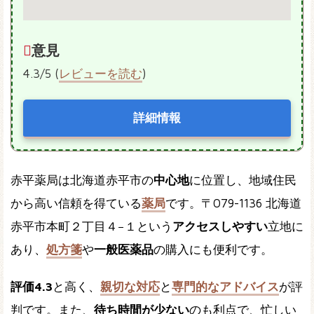
意見
4.3/5 (
レビューを読む
)
詳細情報
赤平薬局は北海道赤平市の
中心地
に位置し、地域住民
から高い信頼を得ている
薬局
です。〒079-1136 北海道
赤平市本町２丁目４−１という
アクセスしやすい
立地に
あり、
処方箋
や
一般医薬品
の購入にも便利です。
評価4.3
と高く、
親切な対応
と
専門的なアドバイス
が評
判です。また、
待ち時間が少ない
のも利点で、忙しい