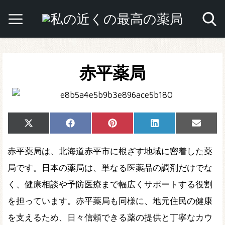
赤平薬局
Share
Share
Share
Share
Share
X
Facebook
Pinterest
LinkedIn
Email
on
on
on
on
on
(Twitter)
赤平薬局は、北海道赤平市に根ざす地域に密着した薬
局です。日本の薬局は、単なる医薬品の調剤だけでな
く、健康相談や予防医療まで幅広くサポートする役割
を担っています。赤平薬局も同様に、地元住民の健康
を支えるため、日々信頼できる薬の提供と丁寧なカウ