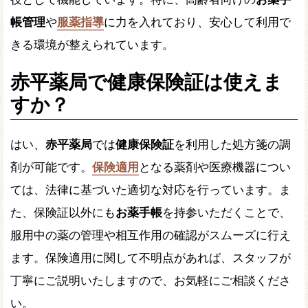
帳管理
や
服薬指導
に力を入れており、安心して利用で
きる環境が整えられています。
赤平薬局で健康保険証は使えま
すか？
はい、
赤平薬局
では
健康保険証
を利用した処方箋の調
剤が可能です。
保険適用
となる薬剤や医療機器につい
ては、法律に基づいた適切な対応を行っています。ま
た、保険証以外にも
お薬手帳
を持参いただくことで、
服用中の薬の管理や相互作用の確認がスムーズに行え
ます。保険適用に関して不明点があれば、スタッフが
丁寧にご説明いたしますので、お気軽にご相談くださ
い。