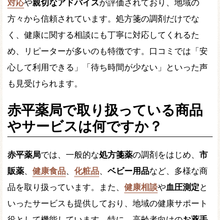
対応
や
親切なアドバイス
が評価されており、地域の
方々から信頼されています。処方箋の調剤だけでな
く、健康に関する相談にも丁寧に対応してくれるた
め、リピーターが多いのも特徴です。口コミでは「安
心して利用できる」「待ち時間が少ない」といった声
も見受けられます。
赤平薬局で取り扱っている商品
やサービスは何ですか？
赤平薬局
では、一般的な
処方箋薬
の調剤をはじめ、
市
販薬
、
健康食品
、
化粧品
、
ベビー用品
など、多様な商
品を取り扱っています。また、
健康相談
や
血圧測定
と
いったサービスも提供しており、地域の健康サポート
役として機能しています。特に、高齢者向けの
お薬手