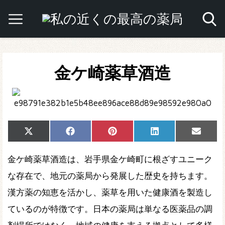
金ケ崎薬草酒造
Share
Share
Share
Share
Share
X
Facebook
Pinterest
LinkedIn
Email
on
on
on
on
on
(Twitter)
金ケ崎薬草酒造は、岩手県金ケ崎町に根ざすユニーク
な存在で、地元の薬局から発展した歴史を持ちます。
漢方薬の知恵を活かし、薬草を用いた健康酒を製造し
ているのが特徴です。日本の薬局は単なる医薬品の調