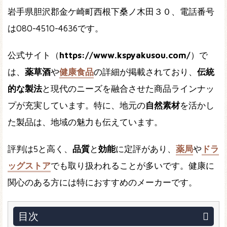
岩手県胆沢郡金ケ崎町西根下桑ノ木田３０、電話番号
は080-4510-4636です。
公式サイト（
https://www.kspyakusou.com/
）で
は、
薬草酒
や
健康食品
の詳細が掲載されており、
伝統
的な製法
と現代のニーズを融合させた商品ラインナッ
プが充実しています。特に、地元の
自然素材
を活かし
た製品は、地域の魅力も伝えています。
評判は5と高く、
品質
と
効能
に定評があり、
薬局
や
ドラ
ッグストア
でも取り扱われることが多いです。健康に
関心のある方には特におすすめのメーカーです。
目次