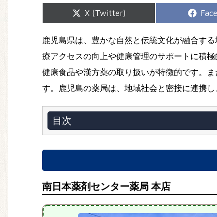
Share
Shar
X (Twitter)
Fac
on
on
鹿児島県は、豊かな自然と伝統文化が融合する
療アクセスの向上や健康管理のサポートに積極
健康食品や漢方薬の取り扱いが特徴的です。ま
す。鹿児島の薬局は、地域社会と密接に連携し
目次
南日本薬剤センター薬局 本店