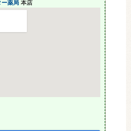
ター薬局
本店