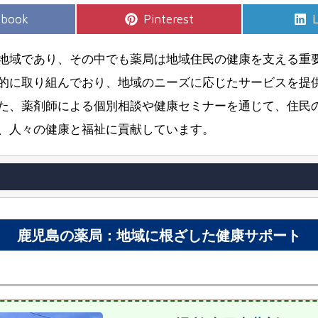
e
Share
S
ebook
Pinterest
L
on
地域であり、その中でも薬局は地域住民の健康を支える重
的に取り組んでおり、地域のニーズに応じたサービスを提
た、薬剤師による個別相談や健康セミナーを通じて、住民
、人々の健康と福祉に貢献しています。
鹿児島の薬局：地域に根ざした健康サポート