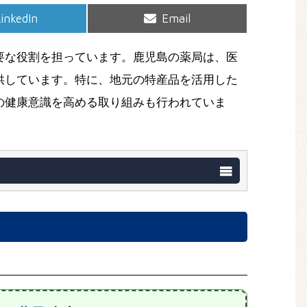
hare
Share
inkedIn
Email
on
on
要な役割を担っています。鹿児島の薬局は、医
供しています。特に、地元の特産品を活用した
の健康意識を高める取り組みも行われていま