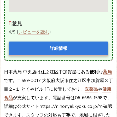
意見
4/5 (
レビューを読む
)
詳細情報
日本薬局 中央店は住之江区中加賀屋にある
便利
な
薬局
です。〒559-0017 大阪府大阪市住之江区中加賀屋３丁
目２−１ とくやビル 1Fに位置しており、
医薬品
や
健康
食品
が充実しています。電話番号は06-6686-1598で、
詳細は公式サイトhttps://nihonyakkyoku.co.jp/で確認
できます。スタッフの対応も
丁寧
で、地域に根ざした