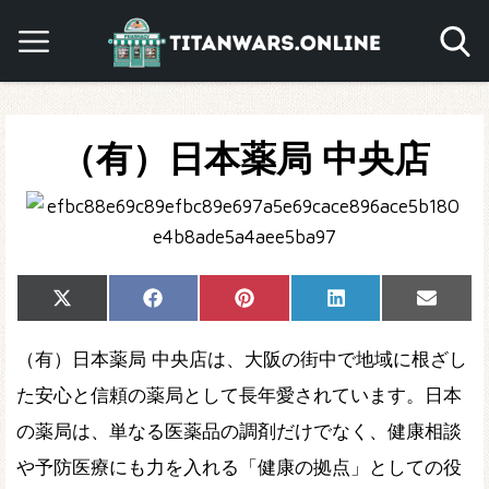
（有）日本薬局 中央店
Share
Share
Share
Share
Share
X
Facebook
Pinterest
LinkedIn
Email
on
on
on
on
on
(Twitter)
（有）日本薬局 中央店は、大阪の街中で地域に根ざし
た安心と信頼の薬局として長年愛されています。日本
の薬局は、単なる医薬品の調剤だけでなく、健康相談
や予防医療にも力を入れる「健康の拠点」としての役