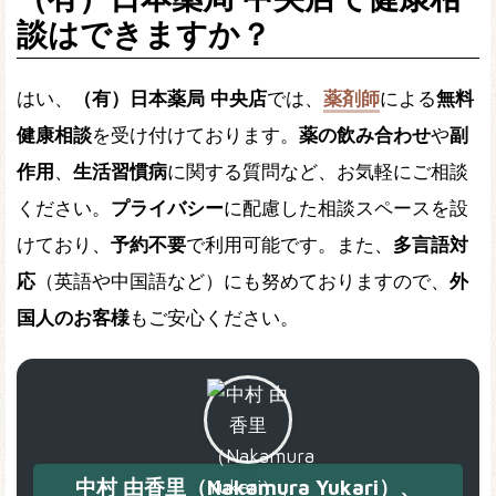
談はできますか？
はい、
（有）日本薬局 中央店
では、
薬剤師
による
無料
健康相談
を受け付けております。
薬の飲み合わせ
や
副
作用
、
生活習慣病
に関する質問など、お気軽にご相談
ください。
プライバシー
に配慮した相談スペースを設
けており、
予約不要
で利用可能です。また、
多言語対
応
（英語や中国語など）にも努めておりますので、
外
国人のお客様
もご安心ください。
中村 由香里（Nakamura Yukari）、