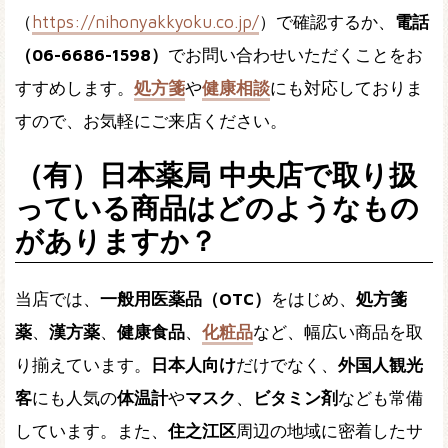
（
https://nihonyakkyoku.co.jp/
）で確認するか、
電話
（06-6686-1598）
でお問い合わせいただくことをお
すすめします。
処方箋
や
健康相談
にも対応しておりま
すので、お気軽にご来店ください。
（有）日本薬局 中央店で取り扱
っている商品はどのようなもの
がありますか？
当店では、
一般用医薬品（OTC）
をはじめ、
処方箋
薬
、
漢方薬
、
健康食品
、
化粧品
など、幅広い商品を取
り揃えています。
日本人向け
だけでなく、
外国人観光
客
にも人気の
体温計
や
マスク
、
ビタミン剤
なども常備
しています。また、
住之江区
周辺の地域に密着したサ