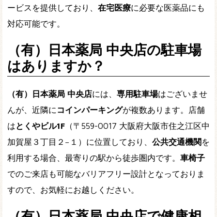
ービスを提供しており、
在宅医療
に必要な医薬品にも
対応可能です。
（有）日本薬局 中央店の駐車場
はありますか？
（有）日本薬局 中央店
には、
専用駐車場
はございませ
んが、近隣に
コインパーキング
が複数あります。店舗
は
とくやビル1F
（〒559-0017 大阪府大阪市住之江区中
加賀屋３丁目２−１）に位置しており、
公共交通機関
を
利用する場合、最寄りの駅から徒歩圏内です。
車椅子
でのご来店も可能なバリアフリー設計となっておりま
すので、お気軽にお越しください。
（有）日本薬局 中央店で健康相